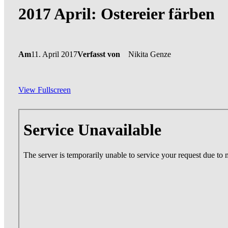
2017 April: Ostereier färben
Am
11. April 2017
Verfasst von
Nikita Genze
View Fullscreen
Zum
PDF-
Inhalt
springen