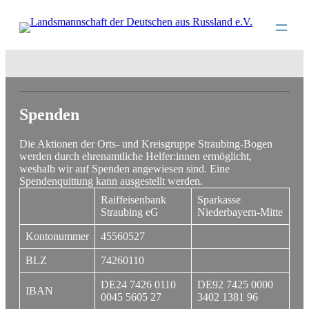
Direkt
zum
Inhalt
wechseln
Spenden
Die Aktionen der Orts- und Kreisgruppe Straubing-Bogen
werden durch ehrenamtliche Helfer:innen ermöglicht,
weshalb wir auf Spenden angewiesen sind. Eine
Spendenquittung kann ausgestellt werden.
Raiffeisenbank
Sparkasse
Straubing eG
Niederbayern-Mitte
Kontonummer
45560527
BLZ
74260110
DE24 7426 0110
DE92 7425 0000
IBAN
0045 5605 27
3402 1381 96