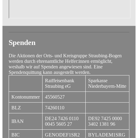
Spenden
Die Aktionen der Orts- und Kreisgruppe Straubing-Bogen
werden durch ehrenamtliche Helfer:innen ermöglicht,
weshalb wir auf Spenden angewiesen sind. Eine
Spendenquittung kann ausgestellt werden.
Raiffeisenbank
Sparkasse
Straubing eG
Niederbayern-Mitte
Kontonummer
45560527
BLZ
74260110
DE24 7426 0110
DE92 7425 0000
IBAN
0045 5605 27
3402 1381 96
BIC
GENODEF1SR2
BYLADEM1SRG