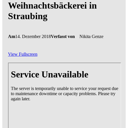
Weihnachtsbäckerei in
Straubing
Am
14. Dezember 2018
Verfasst von
Nikita Genze
View Fullscreen
Zum
PDF-
Inhalt
springen