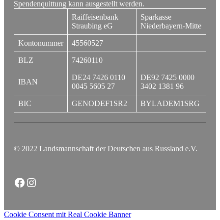
Spendenquittung kann ausgestellt werden.
Raiffeisenbank
Sparkasse
Straubing eG
Niederbayern-Mitte
Kontonummer
45560527
BLZ
74260110
DE24 7426 0110
DE92 7425 0000
IBAN
0045 5605 27
3402 1381 96
BIC
GENODEF1SR2
BYLADEM1SRG
© 2022 Landsmannschaft der Deutschen aus Russland e.V.
Facebook
Instagram
Cookie Consent mit Real Cookie Banner