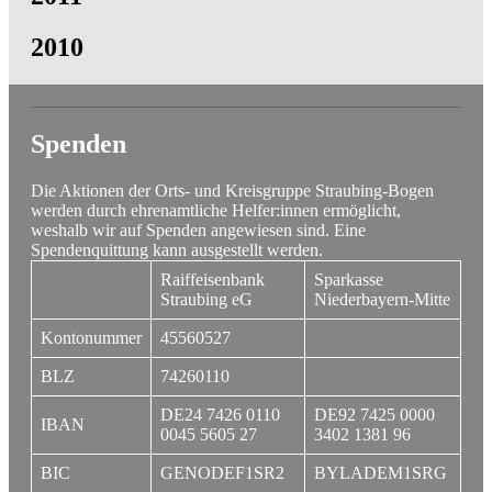
2010
Spenden
Die Aktionen der Orts- und Kreisgruppe Straubing-Bogen
werden durch ehrenamtliche Helfer:innen ermöglicht,
weshalb wir auf Spenden angewiesen sind. Eine
Spendenquittung kann ausgestellt werden.
Raiffeisenbank
Sparkasse
Straubing eG
Niederbayern-Mitte
Kontonummer
45560527
BLZ
74260110
DE24 7426 0110
DE92 7425 0000
IBAN
0045 5605 27
3402 1381 96
BIC
GENODEF1SR2
BYLADEM1SRG