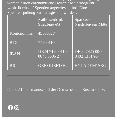
werden durch ehrenamtliche Helfer:innen ermöglicht,
weshalb wir auf Spenden angewiesen sind. Eine
Spendenquittung kann ausgestellt werden.
Raiffeisenbank
Sparkasse
Straubing eG
Niederbayern-Mitte
Kontonummer
45560527
BLZ
74260110
DE24 7426 0110
DE92 7425 0000
IBAN
0045 5605 27
3402 1381 96
BIC
GENODEF1SR2
BYLADEM1SRG
© 2022 Landsmannschaft der Deutschen aus Russland e.V.
Facebook
Instagram