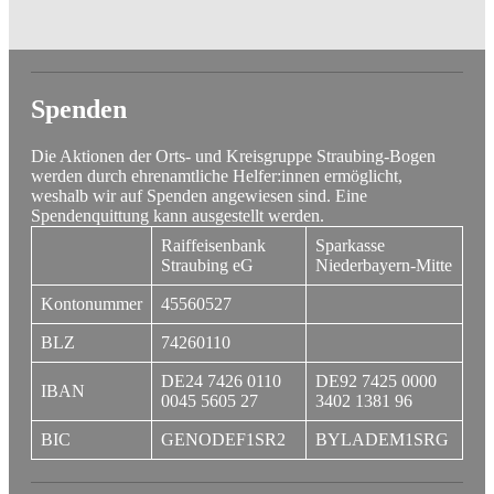
Spenden
Die Aktionen der Orts- und Kreisgruppe Straubing-Bogen
werden durch ehrenamtliche Helfer:innen ermöglicht,
weshalb wir auf Spenden angewiesen sind. Eine
Spendenquittung kann ausgestellt werden.
Raiffeisenbank
Sparkasse
Straubing eG
Niederbayern-Mitte
Kontonummer
45560527
BLZ
74260110
DE24 7426 0110
DE92 7425 0000
IBAN
0045 5605 27
3402 1381 96
BIC
GENODEF1SR2
BYLADEM1SRG