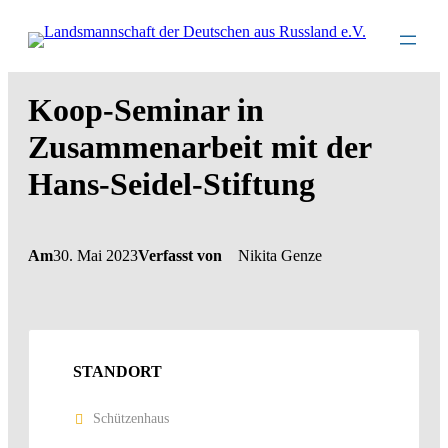
Direkt
zum
Inhalt
wechseln
Koop-Seminar in
Zusammenarbeit mit der
Hans-Seidel-Stiftung
Am
30. Mai 2023
Verfasst von
Nikita Genze
STANDORT
Schützenhaus