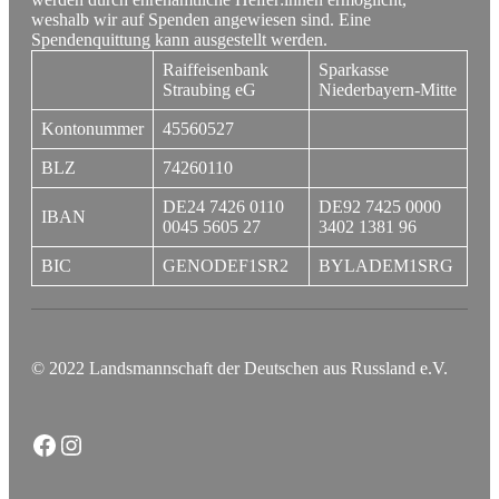
weshalb wir auf Spenden angewiesen sind. Eine
Spendenquittung kann ausgestellt werden.
Raiffeisenbank
Sparkasse
Straubing eG
Niederbayern-Mitte
Kontonummer
45560527
BLZ
74260110
DE24 7426 0110
DE92 7425 0000
IBAN
0045 5605 27
3402 1381 96
BIC
GENODEF1SR2
BYLADEM1SRG
© 2022 Landsmannschaft der Deutschen aus Russland e.V.
Facebook
Instagram