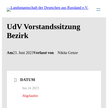
Direkt
zum
Inhalt
wechseln
UdV Vorstandssitzung
Bezirk
Am
23. Juni 2023
Verfasst von
Nikita Genze
DATUM
Jun 24 2023
Abgelaufen