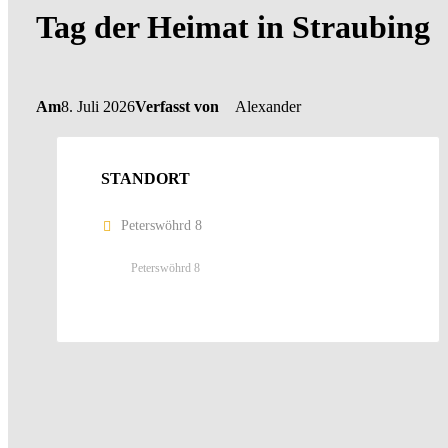
Tag der Heimat in Straubing
Am
8. Juli 2026
Verfasst von
Alexander
STANDORT
Peterswöhrd 8
Peterswöhrd 8