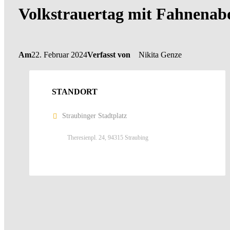
Volkstrauertag mit Fahnena
Am
22. Februar 2024
Verfasst von
Nikita Genze
STANDORT
Straubinger Stadtplatz
Theresienpl. 24, 94315 Straubing