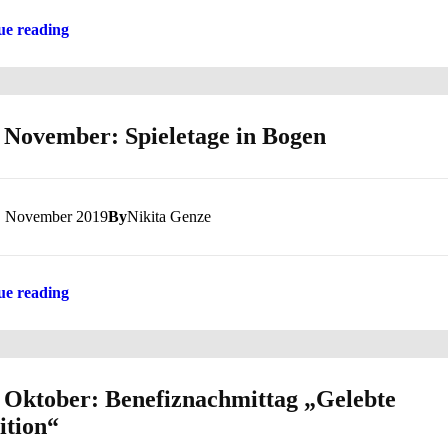
ue reading
 November: Spieletage in Bogen
. November 2019
By
Nikita Genze
ue reading
 Oktober: Benefiznachmittag „Gelebte
ition“