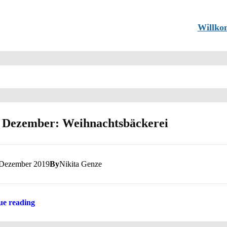
Willk
 Dezember: Weihnachtsbäckerei
 Dezember 2019
By
Nikita Genze
ue reading