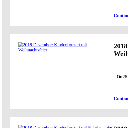
Contin
2018
Weih
On
26
Contin