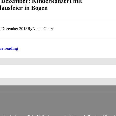
 Dezember: Kinderkonzert mit
lausfeier in Bogen
. Dezember 2018
By
Nikita Genze
ue reading