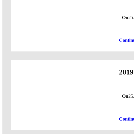
On
25
Contin
2019
On
25
Contin