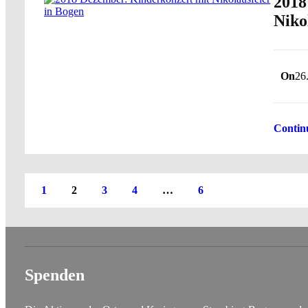
2018
Niko
On
26
Contin
1
2
3
4
…
6
Spenden