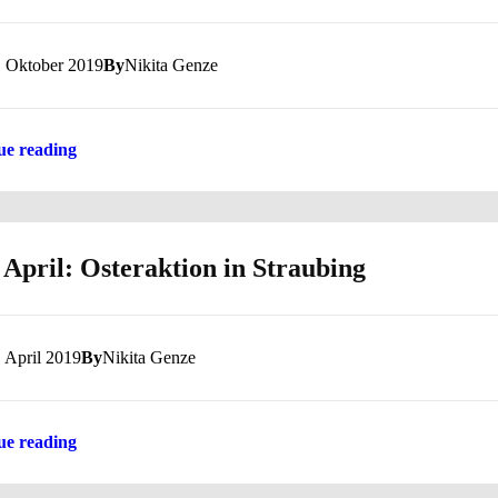
. Oktober 2019
By
Nikita Genze
ue reading
 April: Osteraktion in Straubing
. April 2019
By
Nikita Genze
ue reading