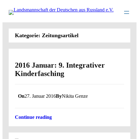
Direkt
zum
Inhalt
wechseln
Kategorie:
Zeitungsartikel
2016 Januar: 9. Integrativer
Kinderfasching
On
27. Januar 2016
By
Nikita Genze
Continue reading